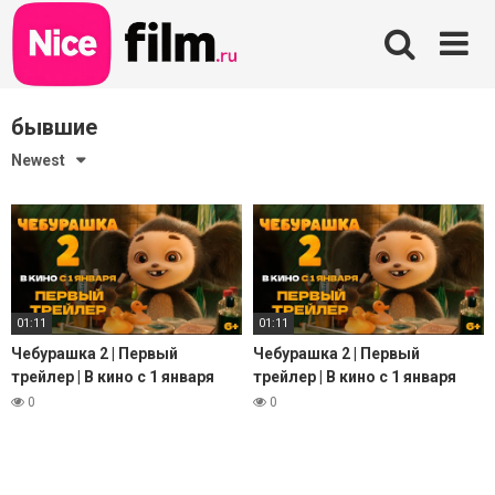
Skip
to
content
бывшие
Newest
01:11
01:11
Чебурашка 2 | Первый
Чебурашка 2 | Первый
трейлер | В кино с 1 января
трейлер | В кино с 1 января
2026 года @START_SHOWS
2026 года @START_SHOWS
0
0