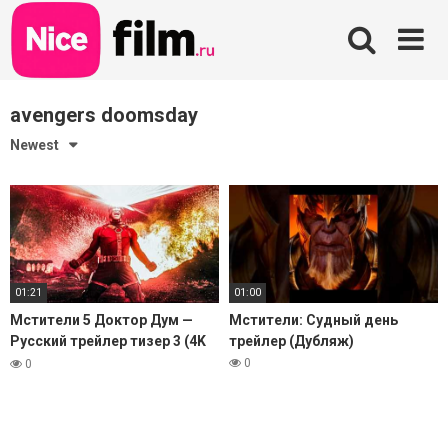
Skip
to
content
avengers doomsday
Newest
01:21
01:00
Мстители 5 Доктор Дум —
Мстители: Судный день
Русский трейлер тизер 3 (4K
трейлер (Дубляж)
Дубляж, 2026) Люди-Икс,
0
0
Скотт Саммерс