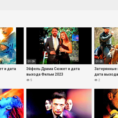
и визуальный стиль проекта.
 Сюжет и дата выхода фильм 2023» онлайн в хорошем качестве, ка
о разным источникам.
ормации о дате выхода, сюжете и видеоматериалах раздел будет
01:09
01:05
т и дата
Эйфель Драма Сюжет и дата
Затерянные 
выхода Фильм 2023
дата выхода
5
2