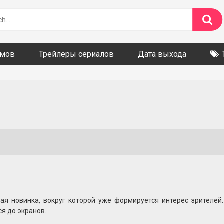
ьмов
Трейлеры сериалов
Дата выхода
я новинка, вокруг которой уже формируется интерес зрителей.
ся до экранов.
 раскрываются, поэтому зрителям остается лишь ждать свежих 