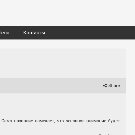
Теги
Контакты
Share
 Само название намекает, что основное внимание будет
материалов. Когда появится официальный трейлер фильма,