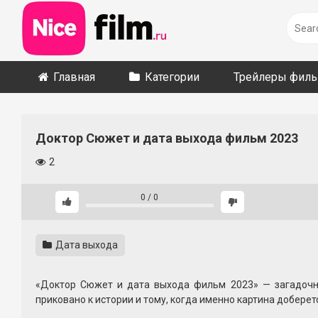
Skip
to
content
Главная
Категории
Трейлеры фил
Доктор Сюжет и дата выхода фильм 2023
2
0
/
0
Дата выхода
«Доктор Сюжет и дата выхода фильм 2023» — загадочна
приковано к истории и тому, когда именно картина доберет
Подробности о сюжете и персонажах официально почти не