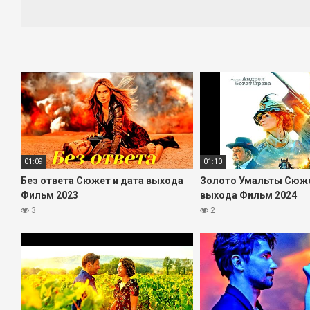
он поможет лучше понять атмосферу, темп повествования 
На этой странице вы сможете посмотреть трейлер «Доктор
ролики, тизеры и ТВ-споты, чтобы не пришлось искать их п
Следите за обновлениями: по мере появления новой инф
пропустить свежий трейлер и новости о фильме.
01:09
01:10
Без ответа Сюжет и дата выхода
Золото Умальты Сюже
Фильм 2023
выхода Фильм 2024
3
2