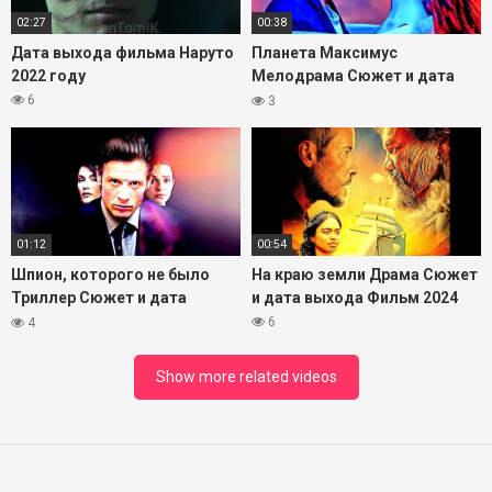
02:27
00:38
Дата выхода фильма Наруто
Планета Максимус
2022 году
Мелодрама Сюжет и дата
выхода Фильм 2023
6
3
01:12
00:54
Шпион, которого не было
На краю земли Драма Сюжет
Триллер Сюжет и дата
и дата выхода Фильм 2024
выхода Фильм 2024
6
4
Show more related videos