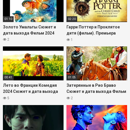
Смотрите трейлер, сравнивайте свои ожидания с
увиденным и решайте, будете ли вы ждать премьеру
«Чемпионы: Быстрее Выше Сильнее 2016» в кино или
01:10
02:20
онлайн.
Золото Умальты Сюжет и
Гарри Поттер и Проклятое
дата выхода Фильм 2024
дитя (фильм). Премьера
фильма. Дата выхода
2
1
фильма.
00:41
01:05
Лето во Франции Комедия
Затерянные в Рио Браво
2024 Сюжет и дата выхода
Сюжет и дата выхода Фильм
Фильм
2023
5
2